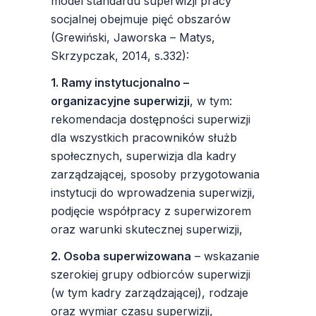
model standardu superwizji pracy
socjalnej obejmuje pięć obszarów
(Grewiński, Jaworska – Matys,
Skrzypczak, 2014, s.332):
1. Ramy instytucjonalno –
organizacyjne superwizji
, w tym:
rekomendacja dostępności superwizji
dla wszystkich pracowników służb
społecznych, superwizja dla kadry
zarządzającej, sposoby przygotowania
instytucji do wprowadzenia superwizji,
podjęcie współpracy z superwizorem
oraz warunki skutecznej superwizji,
2. Osoba superwizowana
– wskazanie
szerokiej grupy odbiorców superwizji
(w tym kadry zarządzającej), rodzaje
oraz wymiar czasu superwizji,