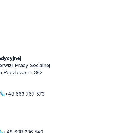
adycyjnej
wizji Pracy Socjalnej
a Pocztowa nr 382
+48 663 767 573
+48 608 236 540