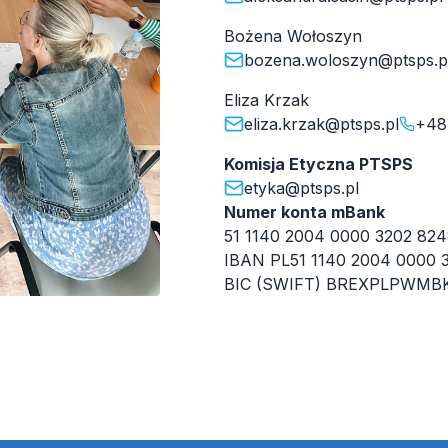
Bożena Wołoszyn
bozena.woloszyn@ptsps.p
Eliza Krzak
eliza.krzak@ptsps.pl
+48
Komisja Etyczna PTSPS
etyka@ptsps.pl
Numer konta
mBank
51 1140 2004 0000 3202 824
IBAN PL51 1140 2004 0000 
BIC (SWIFT) BREXPLPWMB