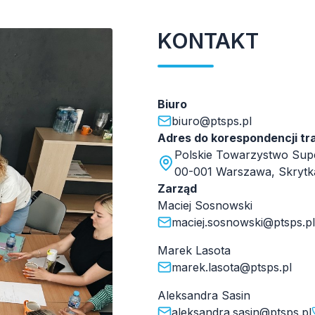
KONTAKT
Biuro
biuro@ptsps.pl
Adres do korespondencji tr
Polskie Towarzystwo Super
00-001 Warszawa, Skrytk
Zarząd
Maciej Sosnowski
maciej.sosnowski@ptsps.pl
Marek Lasota
marek.lasota@ptsps.pl
Aleksandra Sasin
aleksandra.sasin@ptsps.pl