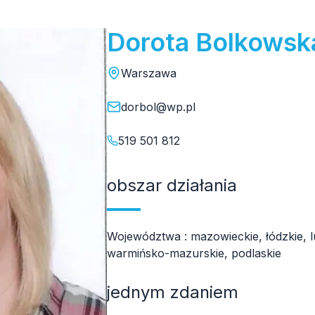
Dorota Bolkowsk
Warszawa
dorbol@wp.pl
519 501 812
obszar działania
Województwa : mazowieckie, łódzkie, l
warmińsko-mazurskie, podlaskie
jednym zdaniem