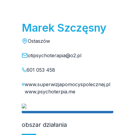
Marek Szczęsny
Ostaszów
otipsychoterapia@o2.pl
601 053 458
www.superwizjapomocyspolecznej.pl
www.psychoterpia.me
obszar działania